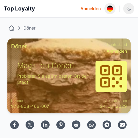
Top Loyalty
Anmelden
Döner
Kontostand
Döner
Anmelden
Magst du Döner?
Probieren Sie es am besten Ort der
Stadt
Kennung
Ablaufdatum
973-808-466-007
24. Juli 2029